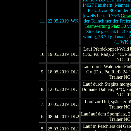
14027 Finishern (Männer 
Platz 3 von 863 in der 
jeweils beste 0.35%
Gesa
11.
22.05.2019
WK
der Teilnehmer der Freien
Teamwertung Platz 30
vo
Strecke geschätzt 5.3 k
windig, 58.3 kg danach, 
(1. WK 
Lauf Pferdekoppel-Wald bi
10.
19.05.2019
DL1
(Do., Pa, Rad), 24 °C, ku
NC 20
Lauf durch Waldheim-Fin
9.
18.05.2019
DL1
Grt (Do., Pa, Rad), 24 
Trainer NC
Lauf durch Steglitz morge
8.
12.05.2019
DL1
Domäne Dahlem, 9 °C, kur
NC 20
Lauf zur Uni, später zur
7.
07.05.2019
DL1
Trainer NC
Lauf auf dem Sportplatz, 2
6.
08.04.2019
DL2
Trainer NC
Lauf in Peschiera del Gar
5.
25.03.2019
DL1