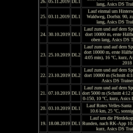
26.
05.11.2019
DL1
lang, Asics DS Tr
Lauf einmal um Hinterse
25.
03.11.2019
DL1
Waldweg, Dorfstr. 90, z
lang, Asics DS Tr
Lauf zum und auf dem Spo
24.
30.10.2019
DL1
dort 10000 m, erste Hälft
oben lang, Asics DS 
Lauf zum und auf dem Spo
dort 10000 m, erste Hälfte
23.
25.10.2019
DL2
4:05 min), 16 °C, kurz, 
2018
Lauf zum und auf dem Spo
22.
23.10.2019
DL2
dort 10000 m (Schnitt 4:1
Asics DS Train
Lauf zum und auf dem Spo
21.
07.10.2019
DL1
dort 5000 m (Schnitt 4:12 
0-150, 10 °C, kurz, Asics
Lauf Rotes Velles-Santa
20.
03.10.2019
DL1
10.6 km, 25 °C, sonni
Lauf um die Pferdeko
19.
18.08.2019
DL1
Runden, nach RK-App 10.2
kurz, Asics DS Tr