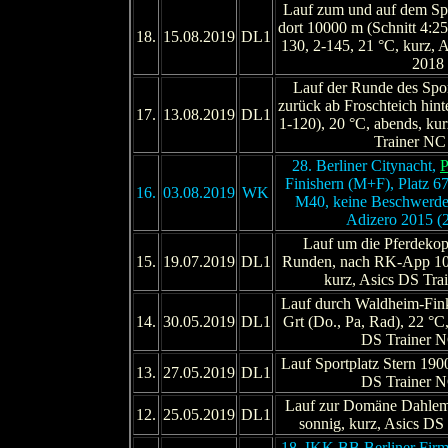
Lauf zum und auf dem Spo
dort 10000 m (Schnitt 4:25
18.
15.08.2019
DL1
130, 2-145, 21 °C, kurz, 
2018
Lauf der Runde des Spor
zurück ab Froschteich hin
17.
13.08.2019
DL1
1-120), 20 °C, abends, kur
Trainer NC
28. Berliner Citynacht,
P
Finishern (M+F), Platz 6
16.
03.08.2019
WK
M40, keine Beschwerden
Adizero 2015 (
Lauf um die Pferdeko
15.
19.07.2019
DL1
Runden, nach RK-App 10 
kurz, Asics DS Tr
Lauf durch Waldheim-Fin
14.
30.05.2019
DL1
Grt (Do., Pa, Rad), 22 °C,
DS Trainer 
Lauf Sportplatz Stern 1900
13.
27.05.2019
DL1
DS Trainer 
Lauf zur Domäne Dahlem
12.
25.05.2019
DL1
sonnig, kurz, Asics DS
18. IKK BB
Berliner Firm